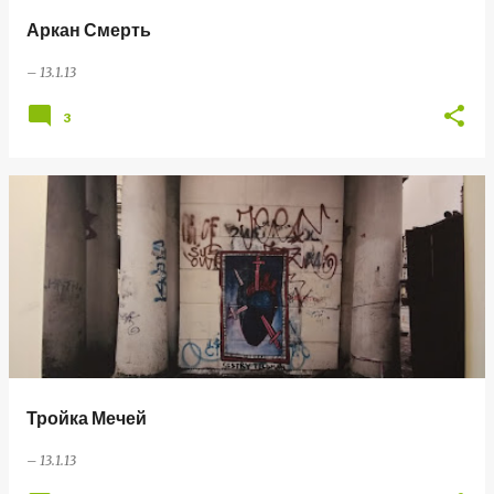
Аркан Смерть
–
13.1.13
3
Тройка Мечей
–
13.1.13