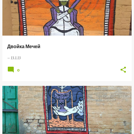
Двойка Мечей
–
13.1.13
0