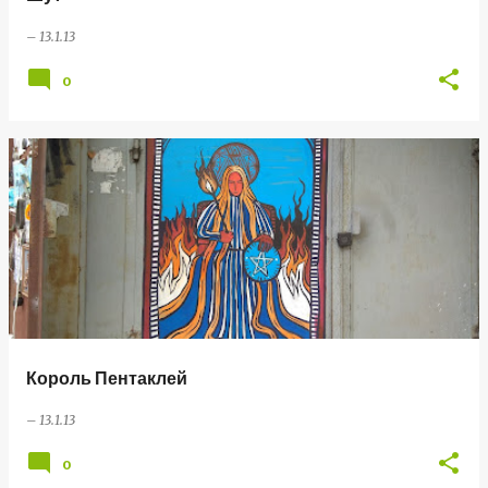
–
13.1.13
0
Король Пентаклей
–
13.1.13
0