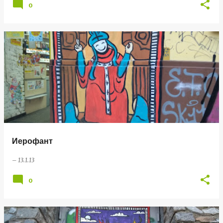
0
Иерофант
–
13.1.13
0