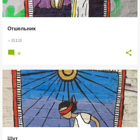
Отшельник
–
13.1.13
0
Шут