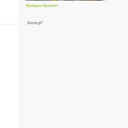
Ярмарок Брокант
Бомжур!