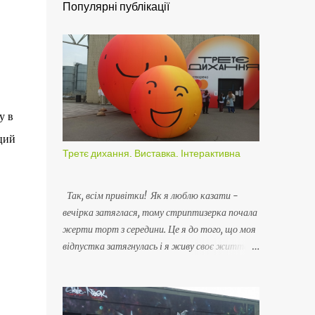
Популярні публікації
у в
ций
Третє дихання. Виставка. Інтерактивна
Так, всім привітки! Як я люблю казати -
вечірка затяглася, тому стриптизерка почала
жерти торт з середини. Це я до того, що моя
відпустка затягнулась і я живу своє життє
як раніше - вдома з усіма витікаючими.