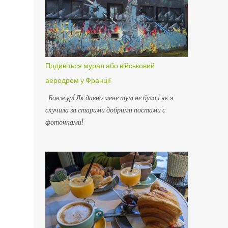
Подивіться мурал або військовий
аеродром у Франції
Бонжур! Як давно мене тут не було і як я
скучила за старими добрими постами с
фоточками!