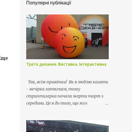
Популярні публікації
Еще
Третє дихання. Виставка. Інтерактивна
Так, всім привітки! Як я люблю казати
- вечірка затяглася, тому
стриптизерка почала жерти торт з
середини. Це я до того, що моя
відпустка затягнулась і я живу своє
життє як раніше - вдома з усіма
витікаючими.