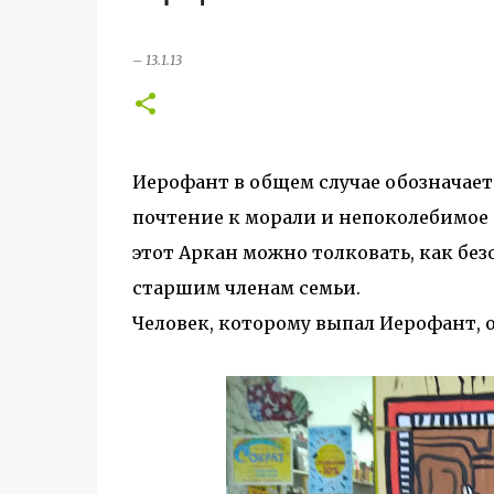
–
13.1.13
Иерофант в общем случае обозначает 
почтение к морали и непоколебимое 
этот Аркан можно толковать, как без
старшим членам семьи.
Человек, которому выпал Иерофант, 