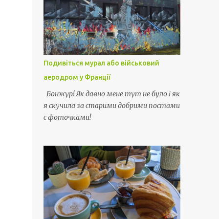
Подивіться мурал або військовий
аеродром у Франції
Бонжур! Як давно мене тут не було і як
я скучила за старими добрими постами
с фоточками!