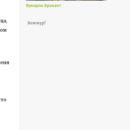
Ярмарок Брокант
ца,
Бомжур!
том
меня
что