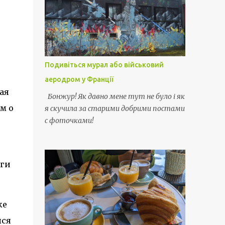
Подивіться мурал або військовий
аеродром у Франції
ая
Бонжур! Як давно мене тут не було і як
м о
я скучила за старими добрими постами
с фоточками!
оги
ке
лся