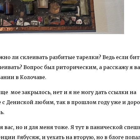
нужно ли склеивать разбитые тарелки? Ведь если бит
склеивать? Вопрос был риторическим, а расскажу я ва
нии в Колочаве.
ще мое закрылось, нет и я не могу дать ссылки на
 с Дениской любим, так в прошлом году уже и дор
ь.
 вас, но и для меня тоже. Я тут в панической спеш
нции #ябусяж, и уехать на вторую, но в блоге попа