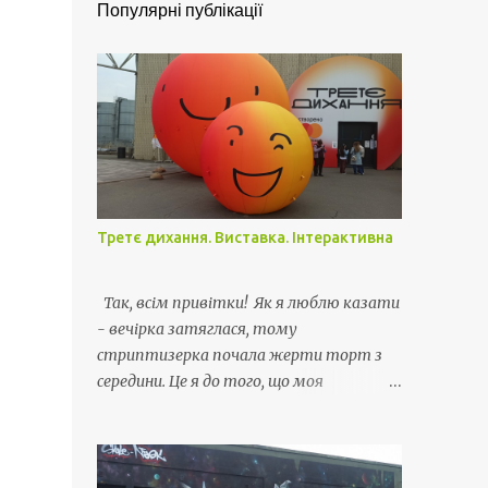
Популярні публікації
Третє дихання. Виставка. Інтерактивна
Так, всім привітки! Як я люблю казати
- вечірка затяглася, тому
стриптизерка почала жерти торт з
середини. Це я до того, що моя
відпустка затягнулась і я живу своє
життє як раніше - вдома з усіма
витікаючими.