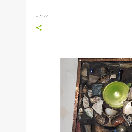
–
7.1.22