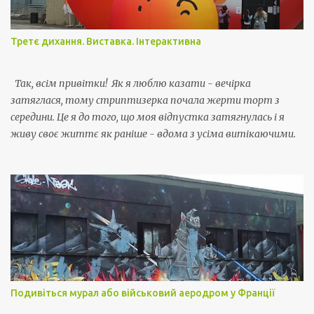
н
т
а
Третє дихання. Виставка. Інтерактивна
р
Так, всім привітки! Як я люблю казати - вечірка
затяглася, тому стриптизерка почала жерти торт з
середини. Це я до того, що моя відпустка затягнулась і я
живу своє життє як раніше - вдома з усіма витікаючими.
Подивіться мурал або військовий аеродром у Франції