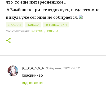
что-то еще интересненькое...
А Бамбошек прилег отдохнуть, и сдается мне
никуда уже сегодня не собирается.
ВРОЦЛАВ
ПОЛЬША
ПУТЕШЕСТВИЯ
Місцеположення:
ВРОСЛАВ, ПОЛЬША
p_i_r_a_n_y_a
06 березня, 2021 08:12
К
Красииииво
о
ВІДПОВІСТИ
м
е
н
т