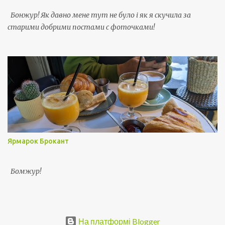
Бонжур! Як давно мене тут не було і як я скучила за
старими добрими постами с фоточками!
Ярмарок Брокант
Бомжур!
На платформі Blogger