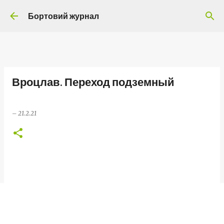
Перейти до основного вмісту
Бортовий журнал
Вроцлав. Переход подземный
–
21.2.21