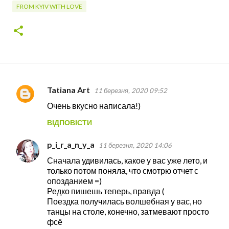
FROM KYIV WITH LOVE
Tatiana Art
11 березня, 2020 09:52
К
Очень вкусно написала!)
о
ВІДПОВІСТИ
м
е
p_i_r_a_n_y_a
11 березня, 2020 14:06
н
Сначала удивилась, какое у вас уже лето, и
т
только потом поняла, что смотрю отчет с
опозданием =)
а
Редко пишешь теперь, правда (
р
Поездка получилась волшебная у вас, но
і
танцы на столе, конечно, затмевают просто
фсё