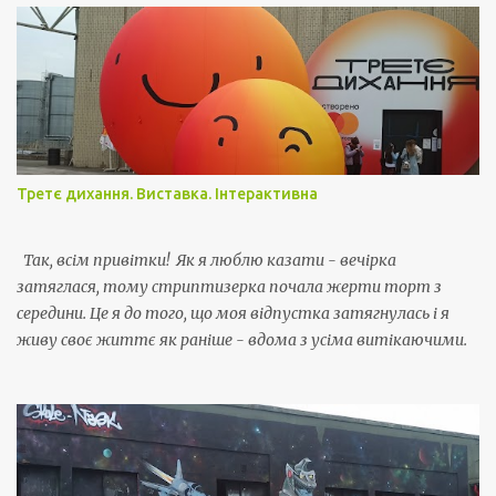
т
и
к
о
м
е
н
т
а
Третє дихання. Виставка. Інтерактивна
р
Так, всім привітки! Як я люблю казати - вечірка
затяглася, тому стриптизерка почала жерти торт з
середини. Це я до того, що моя відпустка затягнулась і я
живу своє життє як раніше - вдома з усіма витікаючими.