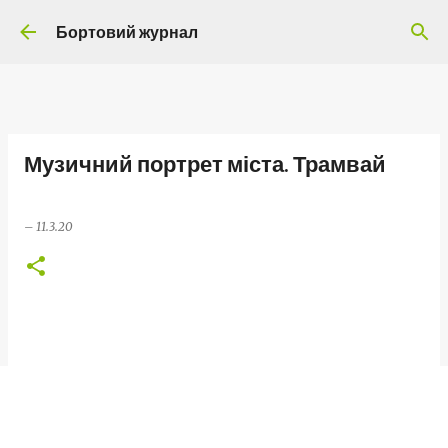
Перейти до основного вмісту
Бортовий журнал
Музичний портрет міста. Трамвай
–
11.3.20