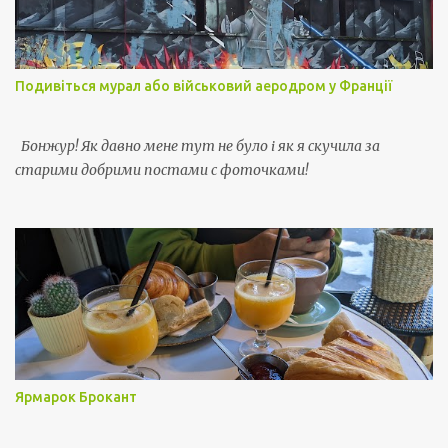
Подивіться мурал або військовий аеродром у Франції
Бонжур! Як давно мене тут не було і як я скучила за
старими добрими постами с фоточками!
Ярмарок Брокант