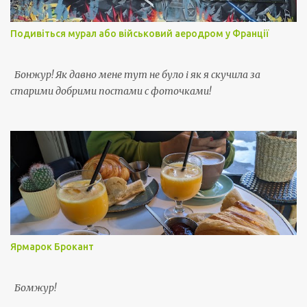
Подивіться мурал або військовий аеродром у Франції
Бонжур! Як давно мене тут не було і як я скучила за
старими добрими постами с фоточками!
Ярмарок Брокант
Бомжур!