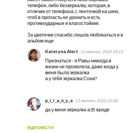
а
телефон, либо беззеркалку, которая, в
р
отличие от телефона, с ленточкой на шею,
чтоб в пропасть не уронить и есть
і
противоударные и влагостойкие.
За цветочки спасибо, пошла любоваться и в
альбом еще
Kateryna Alert
12 лютого, 2020 20:15
Признаться - я Равы никогда в
жизни не проявляла, даже когда у
меня была зеркалка
а у тебя зеркалка Сони?
p_i_r_a_n_y_a
12 лютого, 2020 20:30
да у меня зеркалка а35 вроде
ВІДПОВІСТИ