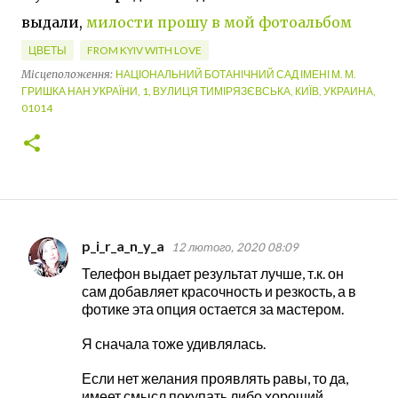
выдали,
милости прошу в мой фотоальбом
ЦВЕТЫ
FROM KYIV WITH LOVE
Місцеположення:
НАЦІОНАЛЬНИЙ БОТАНІЧНИЙ САД ІМЕНІ М. М.
ГРИШКА НАН УКРАЇНИ, 1, ВУЛИЦЯ ТИМІРЯЗЄВСЬКА, КИЇВ, УКРАИНА,
01014
p_i_r_a_n_y_a
12 лютого, 2020 08:09
К
Телефон выдает результат лучше, т.к. он
о
сам добавляет красочность и резкость, а в
м
фотике эта опция остается за мастером.
е
Я сначала тоже удивлялась.
н
Если нет желания проявлять равы, то да,
т
имеет смысл покупать либо хороший