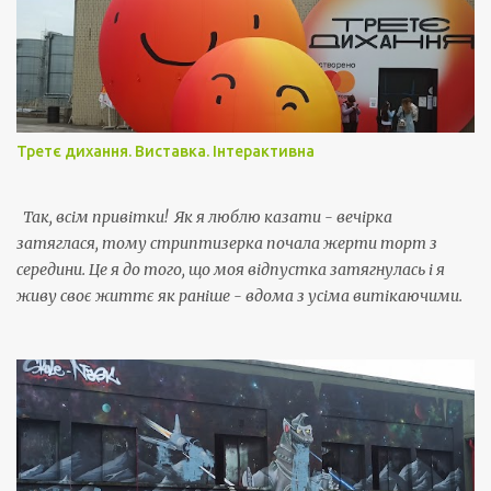
к
о
м
е
н
т
а
Третє дихання. Виставка. Інтерактивна
р
Так, всім привітки! Як я люблю казати - вечірка
затяглася, тому стриптизерка почала жерти торт з
середини. Це я до того, що моя відпустка затягнулась і я
живу своє життє як раніше - вдома з усіма витікаючими.