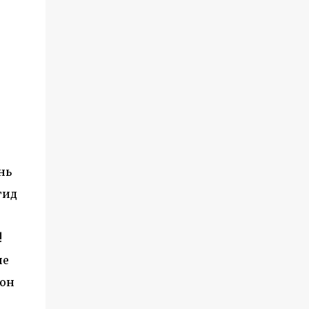
нь
гид
!
не
 он