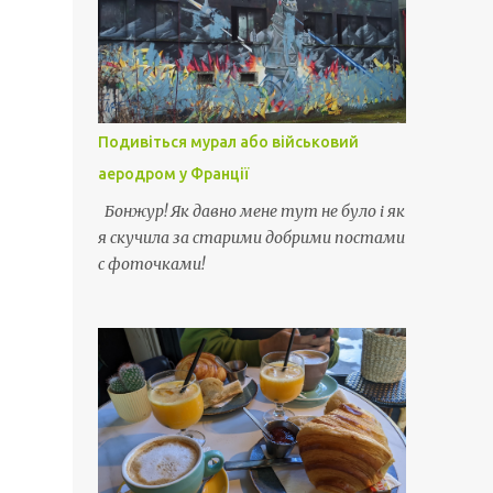
Подивіться мурал або військовий
аеродром у Франції
Бонжур! Як давно мене тут не було і як
я скучила за старими добрими постами
с фоточками!