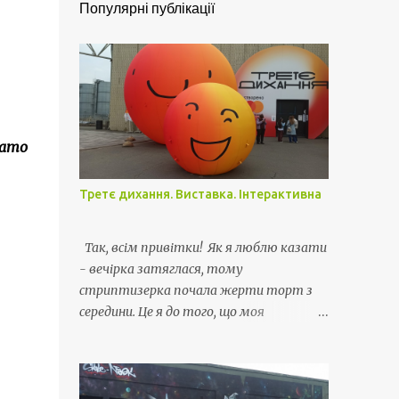
Популярні публікації
зато
Третє дихання. Виставка. Інтерактивна
Так, всім привітки! Як я люблю казати
- вечірка затяглася, тому
стриптизерка почала жерти торт з
середини. Це я до того, що моя
відпустка затягнулась і я живу своє
життє як раніше - вдома з усіма
витікаючими.