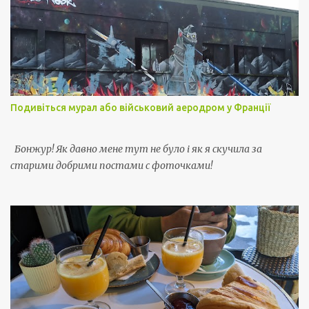
Подивіться мурал або військовий аеродром у Франції
Бонжур! Як давно мене тут не було і як я скучила за
старими добрими постами с фоточками!