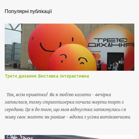
т
Популярні публікації
а
р
і
Третє дихання. Виставка. Інтерактивна
Так, всім привітки! Як я люблю казати - вечірка
затяглася, тому стриптизерка почала жерти торт з
середини. Це я до того, що моя відпустка затягнулась і я
живу своє життє як раніше - вдома з усіма витікаючими.