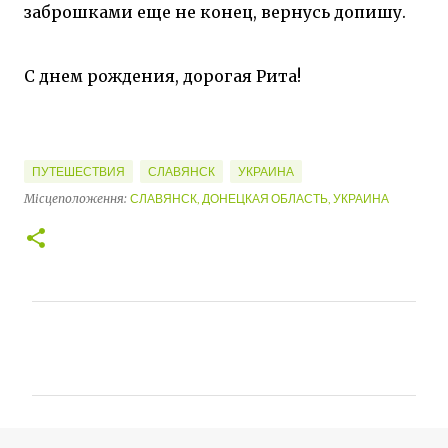
заброшками еще не конец, вернусь допишу.
С днем рождения, дорогая Рита!
ПУТЕШЕСТВИЯ
СЛАВЯНСК
УКРАИНА
Місцеположення:
СЛАВЯНСК, ДОНЕЦКАЯ ОБЛАСТЬ, УКРАИНА
К
о
м
е
н