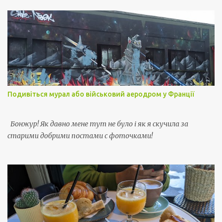
Подивіться мурал або військовий аеродром у Франції
Бонжур! Як давно мене тут не було і як я скучила за
старими добрими постами с фоточками!