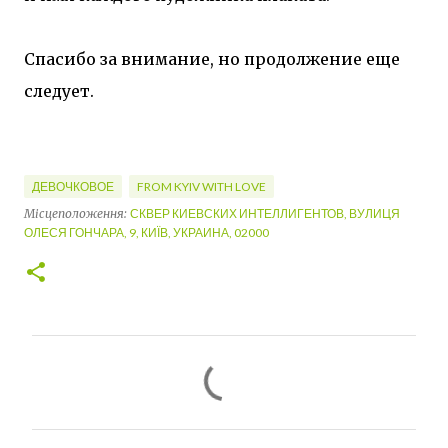
Спасибо за внимание, но продолжение еще
следует.
ДЕВОЧКОВОЕ
FROM KYIV WITH LOVE
Місцеположення:
СКВЕР КИЕВСКИХ ИНТЕЛЛИГЕНТОВ, ВУЛИЦЯ
ОЛЕСЯ ГОНЧАРА, 9, КИЇВ, УКРАИНА, 02000
К
о
м