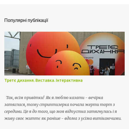
е
н
т
Популярні публікації
а
р
і
Третє дихання. Виставка. Інтерактивна
Так, всім привітки! Як я люблю казати - вечірка
затяглася, тому стриптизерка почала жерти торт з
середини. Це я до того, що моя відпустка затягнулась і я
живу своє життє як раніше - вдома з усіма витікаючими.