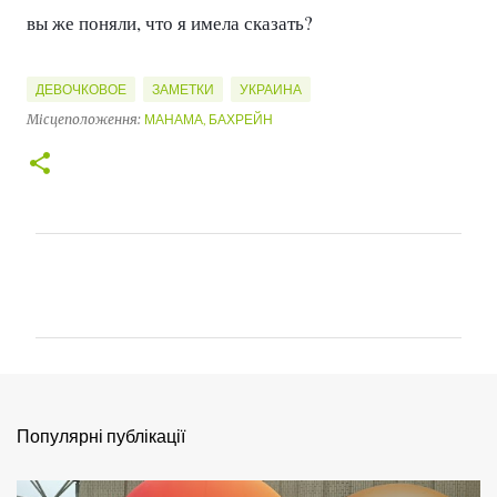
вы же поняли, что я имела сказать?
ДЕВОЧКОВОЕ
ЗАМЕТКИ
УКРАИНА
Місцеположення:
МАНАМА, БАХРЕЙН
К
о
м
е
н
т
Популярні публікації
а
р