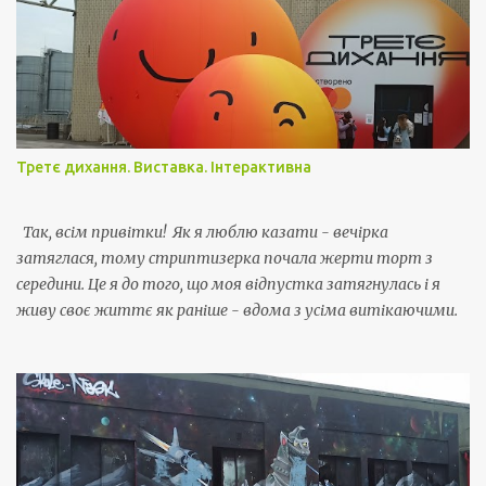
і
Третє дихання. Виставка. Інтерактивна
Так, всім привітки! Як я люблю казати - вечірка
затяглася, тому стриптизерка почала жерти торт з
середини. Це я до того, що моя відпустка затягнулась і я
живу своє життє як раніше - вдома з усіма витікаючими.