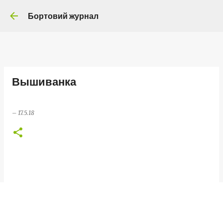
Перейти до основного вмі
Бортовий журнал
Вышиванка
–
17.5.18