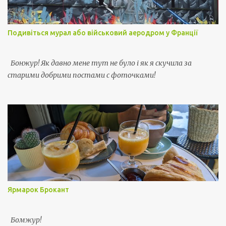
Подивіться мурал або військовий аеродром у Франції
Бонжур! Як давно мене тут не було і як я скучила за
старими добрими постами с фоточками!
Ярмарок Брокант
Бомжур!