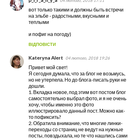
04 лютого, 2018 17:11
К
вот только такими и должны быть встречи
о
на эльбе - радостными, вкусными и
м
теплыми
е
и пофиг на погоду)
н
ВІДПОВІСТИ
т
а
Kateryna Alert
04 лютого, 2018 19:26
р
Привет мой свет!
і
Я сегодня думала, что за блог не возьмусь,
но не утерпела. Но до блога-писать руки не
дошли.
1. Вкладка новое, под этим вот постом блог
самостоятельно выбрал фото, и я не очень
хочу, чтобы именно это фото
иллюстрировало данный пост. Можно как-
то пофиксить?
2. Обратила внимание, что многие линки-
переходы со страниц не ведут на нужные
посты, повздыхала, но те что нашлись сами