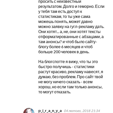
просить с неизвестныи
результатом. Долго и геморно. Если
у тебя там есть доступ к
статистикам, то ты уже сама
можешь понять, может давно
можно заявку на гугл-рекламу дать.
Они хотят... а, не, они хотят тексты
отформатированные с абзацами, а
там анонсы? и чтоб было сайту-
блогу более 6 месяцев и чтоб
больше 200 человек в день.
На блогспотте я вижу, что ты это
быстро получишь - статистики
растут красиво, рекламу навесят, я
думаю, без проблем. Про сайт твой
не могу ничего сказать - всем
хорош, но если там только анонсы,
то могут отказать.
p_i_r_a_n_y_a
04 лютого, 2018 21:34