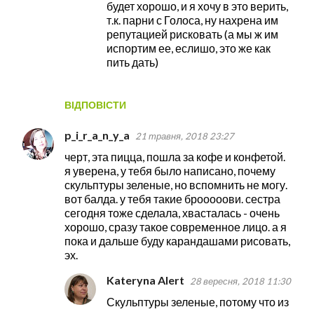
будет хорошо, и я хочу в это верить,
т.к. парни с Голоса, ну нахрена им
репутацией рисковать (а мы ж им
испортим ее, еслишо, это же как
пить дать)
ВІДПОВІСТИ
p_i_r_a_n_y_a
21 травня, 2018 23:27
черт, эта пицца, пошла за кофе и конфетой.
я уверена, у тебя было написано, почему
скульптуры зеленые, но вспомнить не могу.
вот балда. у тебя такие брооооови. сестра
сегодня тоже сделала, хвасталась - очень
хорошо, сразу такое современное лицо. а я
пока и дальше буду карандашами рисовать,
эх.
Kateryna Alert
28 вересня, 2018 11:30
Скульптуры зеленые, потому что из