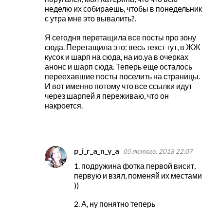
неделю их собираешь, чтобы в понедельник
с утра мне это вывалить?.
Я сегодня перетащила все посты про зону
сюда. Перетащила это: весь текст тут, в ЖЖ
кусок и шарп на сюда, на ио.уа в очерках
анонс и шарп сюда. Теперь еще осталось
переехавшие посты поселить на страницы.
И вот именно потому что все ссылки идут
через шарпей я переживаю, что он
накроется.
p_i_r_a_n_y_a
05 лютого, 2018 22:07
1. подружина фотка первой висит,
первую и взял, поменяй их местами
))
2. А, ну понятно теперь