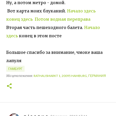
Ну, а потом метро - домой.
Вот карта моих блуканий.
Начало здесь
конец здесь
Потом водная переправа
Вторая часть пешеходного балета.
Начало
здесь
конец в этом посте
Большое спасибо за внимание, чмоке ваша
лапуля
ГАМБУРГ
Місцеположення:
RATHAUSMARKT 1, 20095 HAMBURG, ГЕРМАНИЯ
p_i_r_a_n_y_a