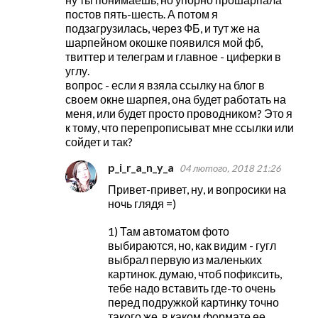
постов пять-шесть. А потом я
подзагрузилась, через ФБ, и тут же на
шарпейном окошке появился мой фб,
твиттер и телеграм и главное - циферки в
углу.
вопрос - если я взяла ссылку на блог в
своем окне шарпея, она будет работать на
меня, или будет просто проводником? Это я
к тому, что перепрописыват мне ссылки или
сойдет и так?
p_i_r_a_n_y_a
04 лютого, 2018 21:26
Привет-привет, ну, и вопросики на
ночь глядя =)
1) Там автоматом фото
выбираются, но, как видим - гугл
выбрал первую из маленьких
картинок. думаю, чтоб пофиксить,
тебе надо вставить где-то очень
перед подружкой картинку точно
такого же, в каком формате ее