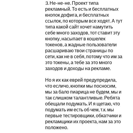
3. Не-не-не. Проект типа
рекламный. То есть и бесплатных
кнопок дофига, и бесплатных
ссылок, по которым все ходят. А тут
типа какой сайт хочет намутить
себе много заходов, тот ставит эту
кнопку, насыпает в кошелек
токенов, а жадные пользователи
расшариваю твои страницы по
сети, как не в себя, потому что им за
это токены, а тебе за это много
заходов и доходы на рекламе.
Но я их как еврей предупредила,
что есличо, кнопки мы посносим,
мы за бало пиарица не будем, мы и
так слишком талантливые. Ребята
обещали подумать. И я щетаю, что
подумать им есть об чем, т.к. мы
первые тестировщики, обкатчики и
рекламщики их проекта, нам за это
положено.