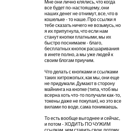
Мне они лично клялись, что когда
все будет по-настоящему, они
наших денег не отнимут, все, что в
кошельке - то наше. Про ссылки я
тебе сказать ничего не возьмусь, но
я их припугнула, что если нам
станут кнопки платными, мы их
быстро поснимаем - благо,
бесплатных кнопок расшаривания
в инете полно, а мы уже людей к
своим блогам приучим.
Что делать с кнопками и ссылками
таких хитрожопых, как мы, они еще
не придумали. Думают в сторону
майнинга на кнопке (типа, чтоб мы
всерна хоть что-то получали как-то,
токены даже не покупая), но это все
вилами по воде, сама понимаешь.
То есть вообще выгоднее и сейчас,
и потом - ХОДИТЬ ПО ЧУЖИМ
ссылкам, чем ставить свои, потому