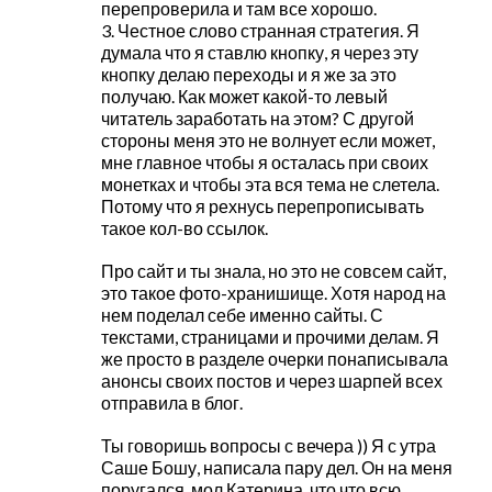
перепроверила и там все хорошо.
3. Честное слово странная стратегия. Я
думала что я ставлю кнопку, я через эту
кнопку делаю переходы и я же за это
получаю. Как может какой-то левый
читатель заработать на этом? С другой
стороны меня это не волнует если может,
мне главное чтобы я осталась при своих
монетках и чтобы эта вся тема не слетела.
Потому что я рехнусь перепрописывать
такое кол-во ссылок.
Про сайт и ты знала, но это не совсем сайт,
это такое фото-хранишище. Хотя народ на
нем поделал себе именно сайты. С
текстами, страницами и прочими делам. Я
же просто в разделе очерки понаписывала
анонсы своих постов и через шарпей всех
отправила в блог.
Ты говоришь вопросы с вечера )) Я с утра
Саше Бошу, написала пару дел. Он на меня
поругался, мол Катерина, что что всю