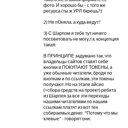
фото. И хорошо бы - с того же
ресурса (ты ж УРЛ бкрешь?)
2) Не пОняла. а куда ведут?
3) С Шарпом я тебе тут ничего
посоветовать не могу,т.к. концепция
такая:
В ПРИНЦИПЕ задумано так, что
владельцы сайтов ставят себе
кнопки и ПОКУПАЮТ ТОКЕНЫ, а
уже обычные читатели, бродя по
кнопкам и по ссылкам, эти токены
получают. Но на этапе айсио
(=сбора средств на проект) ребята
из Шарпея за все эти переходы
нашими читателями по нашим
ссылкам платят из вот тех
собираемых денег. "Потому что мы
клевые" - говорят они.