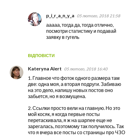
p_i_r_a_n_y_a
05 лютого, 2018 21:58
ааааа, тогда да, тогда отлично,
посмотри статистику и подавай
заявку в гугель
ВІДПОВІСТИ
Kateryna Alert
05 лютого, 2018 16:40
1. Главное что фоток одного размера там
две: одна моя, а вторая подруги. Забиваю
на это дело, напишу новых постов оно
забьется, но я возмущена.
2. Ссылки просто вели на главную. Но это
мой косяк, я когда первые посты
перетаскивала, я ж на шарпее еще не
зарегалась, поэтомому так получилось. Так
что я вчера все посты со страницы про ЧЗО