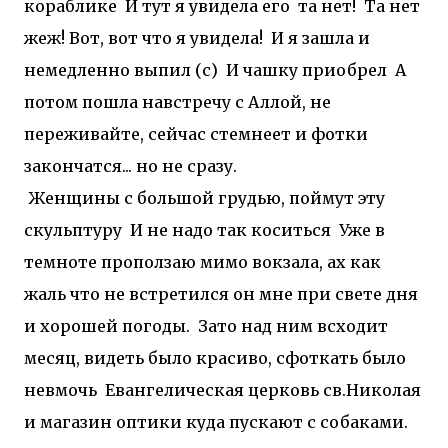
кораблике
И тут я увидела его
та нет!
Та нет
жеж! Вот, вот что я увидела!
И я зашла и
немедленно выпил (с)
И чашку приобрел
А
потом пошла навстречу с Аллой, не
переживайте, сейчас стемнеет и фотки
закончатся... но не сразу.
Женщины с большой грудью, поймут эту
скульптуру
И не надо так коситься
Уже в
темноте проползаю мимо вокзала, ах как
жаль что не встретился он мне при свете дня
и хорошей погоды. Зато над ним всходит
месяц, видеть было красиво, сфоткать было
невмочь
Евангелическая церковь св.Николая
и магазин оптики куда пускают с собаками.