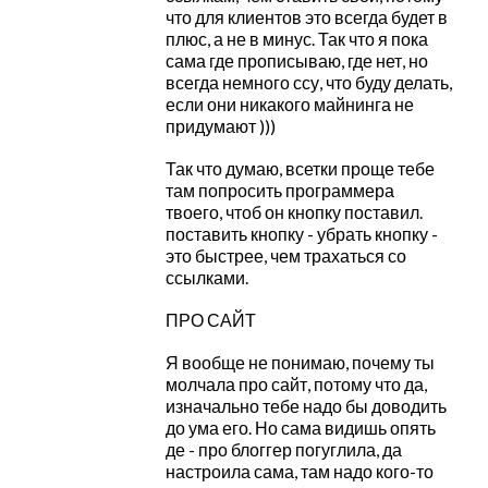
что для клиентов это всегда будет в
плюс, а не в минус. Так что я пока
сама где прописываю, где нет, но
всегда немного ссу, что буду делать,
если они никакого майнинга не
придумают )))
Так что думаю, всетки проще тебе
там попросить программера
твоего, чтоб он кнопку поставил.
поставить кнопку - убрать кнопку -
это быстрее, чем трахаться со
ссылками.
ПРО САЙТ
Я вообще не понимаю, почему ты
молчала про сайт, потому что да,
изначально тебе надо бы доводить
до ума его. Но сама видишь опять
де - про блоггер погуглила, да
настроила сама, там надо кого-то