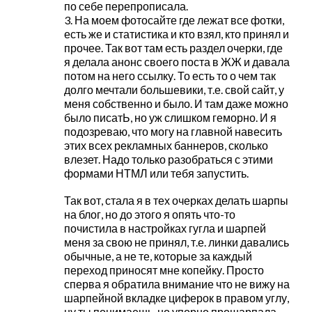
по себе перепрописала.
3. На моем фотосайте где лежат все фотки,
есть же и статистика и кто взял, кто принял и
прочее. Так вот там есть раздел очерки, где
я делала анонс своего поста в ЖЖ и давала
потом на него ссылку. То есть то о чем так
долго мечтали большевики, т.е. свой сайт, у
меня собственно и было. И там даже можно
было писатЬ, но уж слишком геморно. И я
подозреваю, что могу на главной навесить
этих всех рекламных баннеров, сколько
влезет. Надо только разобраться с этими
формами НТМЛ или тебя запустить.
Так вот, стала я в тех очерках делать шарпы
на блог, но до этого я опять что-то
почистила в настройках гугла и шарпей
меня за свою не принял, т.е. линки давались
обычные, а не те, которые за каждый
переход приносят мне копейку. Просто
сперва я обратила внимание что не вижу на
шарпейной вкладке циферок в правом углу,
ну ты понимаешь, но упорно прошарпала