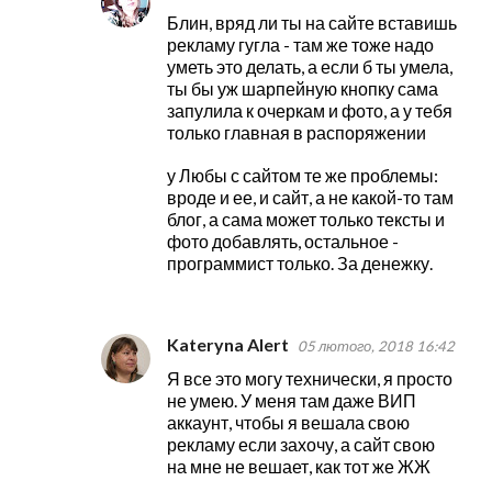
Блин, вряд ли ты на сайте вставишь
рекламу гугла - там же тоже надо
уметь это делать, а если б ты умела,
ты бы уж шарпейную кнопку сама
запулила к очеркам и фото, а у тебя
только главная в распоряжении
у Любы с сайтом те же проблемы:
вроде и ее, и сайт, а не какой-то там
блог, а сама может только тексты и
фото добавлять, остальное -
программист только. За денежку.
Kateryna Alert
05 лютого, 2018 16:42
Я все это могу технически, я просто
не умею. У меня там даже ВИП
аккаунт, чтобы я вешала свою
рекламу если захочу, а сайт свою
на мне не вешает, как тот же ЖЖ