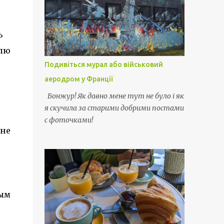
ь
елю
Подивіться мурал або військовий
аеродром у Франції
Бонжур! Як давно мене тут не було і як
я скучила за старими добрими постами
с фоточками!
 не
рым