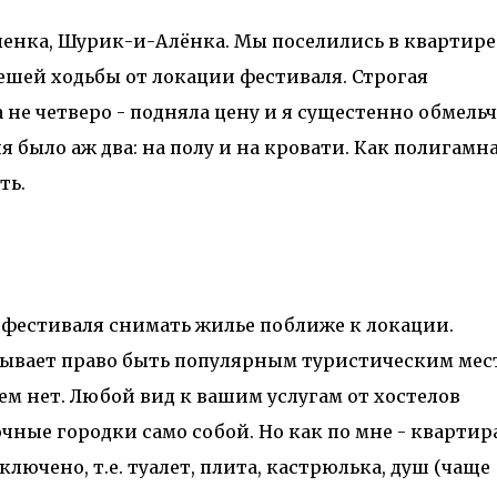
Аленка, Шурик-и-Алёнка. Мы поселились в квартире
пешей ходьбы от локации фестиваля. Строгая
а не четверо - подняла цену и я сущестенно обмель
я было аж два: на полу и на кровати. Как полигамн
ть.
 фестиваля снимать жилье поближе к локации.
ывает право быть популярным туристическим мес
ем нет. Любой вид к вашим услугам от хостелов
очные городки само собой. Но как по мне - квартира
ключено, т.е. туалет, плита, кастрюлька, душ (чаще