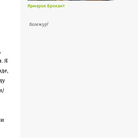
Ярмарок Брокант
Бомжур!
,
. Я
де,
ду
и/
ми