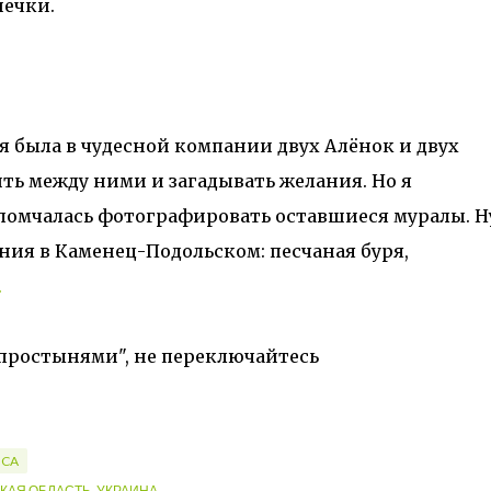
шечки.
я была в чудесной компании двух Алёнок и двух
ить между ними и загадывать желания. Но я
 помчалась фотографировать оставшиеся муралы. Н
ия в Каменец-Подольском: песчаная буря,
.
 простынями", не переключайтесь
ICA
АЯ ОБЛАСТЬ, УКРАИНА