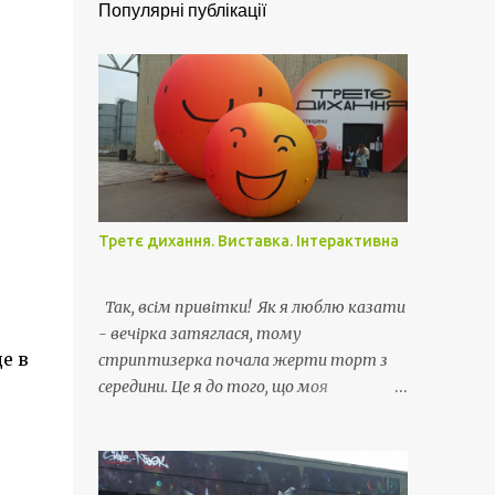
Популярні публікації
Третє дихання. Виставка. Інтерактивна
Так, всім привітки! Як я люблю казати
- вечірка затяглася, тому
е в
стриптизерка почала жерти торт з
середини. Це я до того, що моя
відпустка затягнулась і я живу своє
життє як раніше - вдома з усіма
витікаючими.