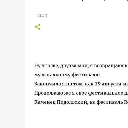
–
21.1.17
Ну что же
,
друзья мои, я возвращаюсь
музыкальному фестивалю.
Закончила я на том, как
29 августа
м
Продолжаю же я свое фестивальное 
Каменец Подольский, на фестиваль ReS