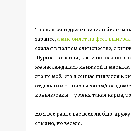
Так как мои друзья купили билеты н
заранее,
а мне билет на фест выигра
ехала я в полном одиночестве, с книж
Шурик - квасили, как и положено в по
же наслаждалась книжкой и мерным п
это не моё. Это я сейчас пишу для Кр
отдельным от них вагоном/поездом/с
коньяк/ракы - у меня такая карма, т
Но я все равно вас всех люблю-дружу-
стыдно, но весело.