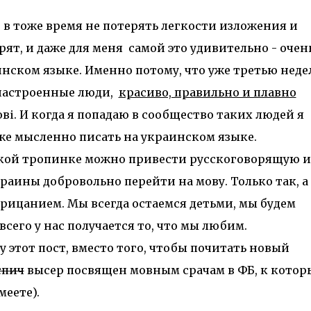
о в тоже время не потерять легкости изложения и
ят, и даже для меня самой это удивительно - очен
инском языке. Именно потому, что уже третью нед
настроенные люди,
красиво, правильно и плавно
і. И когда я попадаю в сообщество таких людей я
аже мысленно писать на украинском языке.
такой тропинке можно привести русскоговорящую и
аины добровольно перейти на мову. Только так, а
орицанием. Мы всегда остаемся детьми, мы будем
 всего у нас получается то, что мы любим.
 этот пост, вместо того, чтобы почитать новый
спич
высер посвящен мовным срачам в ФБ, к кото
меете).