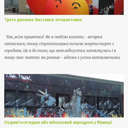
Третє дихання. Виставка. Інтерактивна
Так, всім привітки! Як я люблю казати - вечірка
затяглася, тому стриптизерка почала жерти торт з
середини. Це я до того, що моя відпустка затягнулась і я
живу своє життє як раніше - вдома з усіма витікаючими.
Подивіться мурал або військовий аеродром у Франції