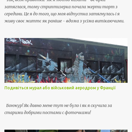
затяглася, тому стриптизерка почала жерти торт з
середини. Це я до того, що моя відпустка затягнулась і я
живу своє життє як раніше - вдома з усіма витікаючими.
Подивіться мурал або військовий аеродром у Франції
Бонжур! Як давно мене тут не було і як я скучила за
старими добрими постами с фоточками!