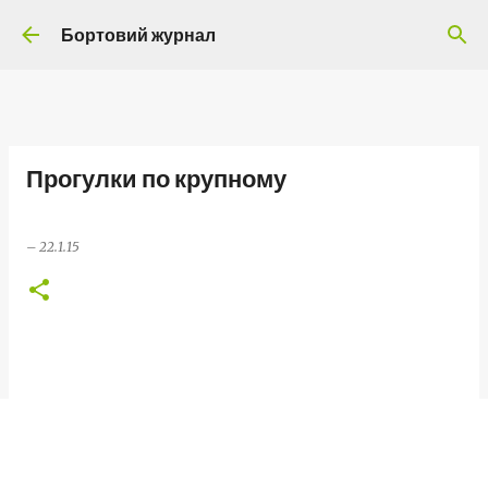
Перейти до основного вмісту
Бортовий журнал
Прогулки по крупному
–
22.1.15